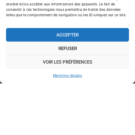
stocker et/ou accéder aux informations des appareils. Le fait de
consentir à ces technologies nous permettra de traiter des données
telles que le comportement de navigation ou les ID uniques sur ce site.
ACCEPTER
REFUSER
VOIR LES PRÉFÉRENCES
Mentions légales
Traiteur haut de gamme
>
Centre Val de Loire
>
Indre-et-Loire
>
Château-Renault
Située entre Tours et Vendôme, Château-Renault