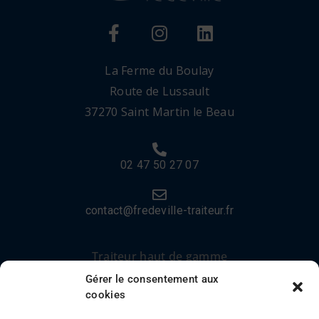
La Ferme du Boulay
Route de Lussault
37270 Saint Martin le Beau
02 47 50 27 07
contact@fredeville-traiteur.fr
Traiteur haut de gamme
Gérer le consentement aux
Mariages
cookies
Réceptions privées