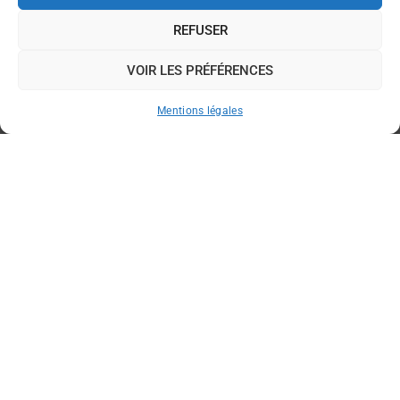
REFUSER
VOIR LES PRÉFÉRENCES
Mentions légales
Traiteur haut de gamme
>
Salles de réception
Pendant 30 ans, Frédeville a noué de nombreuses
relations dans des lieux de réception autour de
Tours. Nous intervenons aussi constamment pour
des prestations traiteur haut de gamme dans de
nombreuses salles prestigieuses dans la vallée de
la Loire et Paris. ​