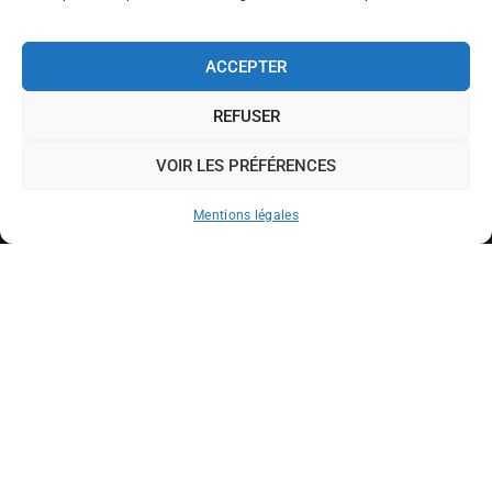
ACCEPTER
REFUSER
VOIR LES PRÉFÉRENCES
Mentions légales
Traiteur haut de gamme
>
Entreprise
>
Garden
party et barbecue
Le terme garden-party, tiré d’une expression
anglaise, se traduit comme étant une réception
chic dans un parc ou un jardin s’organisant autour