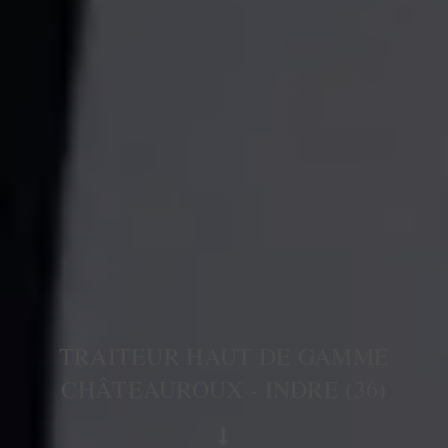
TRAITEUR HAUT DE GAMME
CHÂTEAUROUX - INDRE (36)